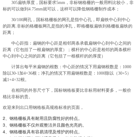
305扁铁厚度，国标要求5mm，非标钢格栅的一般用料比较小，非
标的可以做到4.75mm就可以，这样可以降低钢格栅制作成本；
30/100网孔，国标格栅板的网孔是指中心孔，即扁铁中心到中心
的距离.非标的格栅板网孔是指的净孔，即格栅板扁铁到格栅板扁铁的
距离；
中心距指：扁钢的中心距是相邻两条承载扁钢中心到中心之间的
距离（它包括了一根扁钢的厚度）；横杆的中心距是相邻的两条横杆
中心到中心之间的距离（它包括了一根横杆的的厚度）
计算出每平米扁钢的根数：中心距的情况下用扁钢根数是：1000
除以30-1加4=36根；净孔的情况下用扁钢根数是：1000除以（30+5）
减1+4=32根。
在相同的外形尺寸下，国标钢格板要比非标用材料要多，一般价
格比非标的贵。
欢迎来到出口用钢格板高规格标准的页面，
2、钢格栅板具有耐用且防腐性好的特点。
3、钢格栅板不仅外观整洁并且颜色光亮的。
4、钢格栅板具有容易清理及维护的特点。