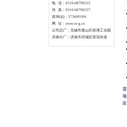
电 话：0510-68790335
传 真：0510-68790337
咨询QQ：373600184
网 址：www.cn-g.cn
公司总厂：无锡市惠山区前洲工业园
济南分厂：济南市历城区荷花街道
需
项
应