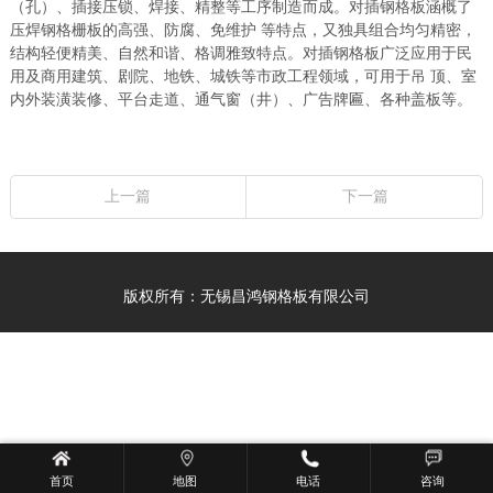
（孔）、插接压锁、焊接、精整等工序制造而成。对插钢格板涵概了
压焊钢格栅板的高强、防腐、免维护 等特点，又独具组合均匀精密，
结构轻便精美、自然和谐、格调雅致特点。对插钢格板广泛应用于民
用及商用建筑、剧院、地铁、城铁等市政工程领域，可用于吊 顶、室
内外装潢装修、平台走道、通气窗（井）、广告牌匾、各种盖板等。
上一篇
下一篇
版权所有：无锡昌鸿钢格板有限公司
首页
地图
电话
咨询