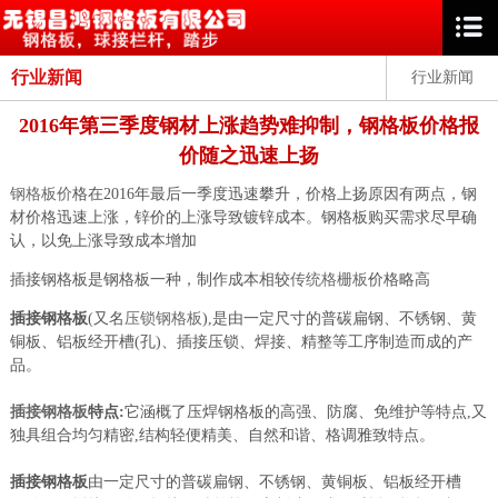
行业新闻
行业新闻
2016年第三季度钢材上涨趋势难抑制，钢格板价格报
价随之迅速上扬
钢格板价
格在2016年最后一季度迅速攀升，价格上扬原因有两点，钢
材价格迅速上涨，锌价的上涨导致镀锌成本。钢格板购买需求尽早确
认，以免上涨导致成本增加
插接钢格板是钢格板一种，制作成本相较
传统格栅板
价格略高
插接钢格板
(又名
压锁钢格板
),是由一定尺寸的普碳扁钢、不锈钢、黄
铜板、铝板经开槽(孔)、插接压锁、焊接、精整等工序制造而成的产
品。
插接钢格板
特点:
它涵概了压焊钢格板的高强、防腐、免维护等特点,又
独具组合均匀精密,结构轻便精美、自然和谐、格调雅致特点。
插接钢格板
由一定尺寸的普碳扁钢、不锈钢、黄铜板、铝板经开槽